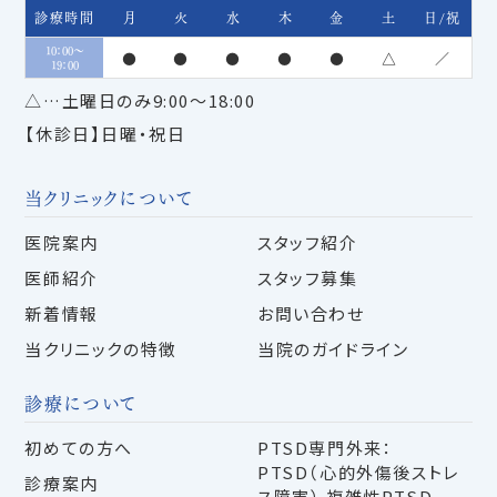
診療時間
月
火
水
木
金
土
日/祝
10：00～
●
●
●
●
●
△
／
19：00
△…土曜日のみ9:00～18:00
【休診日】日曜・祝日
当クリニックについて
医院案内
スタッフ紹介
医師紹介
スタッフ募集
新着情報
お問い合わせ
当クリニックの特徴
当院のガイドライン
診療について
初めての方へ
PTSD専門外来：
PTSD（心的外傷後ストレ
診療案内
ス障害） 複雑性PTSD