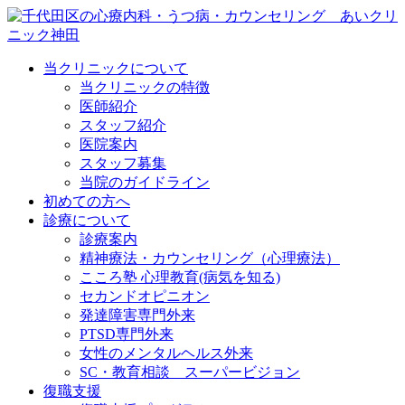
当クリニックについて
当クリニックの特徴
医師紹介
スタッフ紹介
医院案内
スタッフ募集
当院のガイドライン
初めての方へ
診療について
診療案内
精神療法・カウンセリング（心理療法）
こころ塾 心理教育(病気を知る)
セカンドオピニオン
発達障害専門外来
PTSD専門外来
女性のメンタルヘルス外来
SC・教育相談 スーパービジョン
復職支援