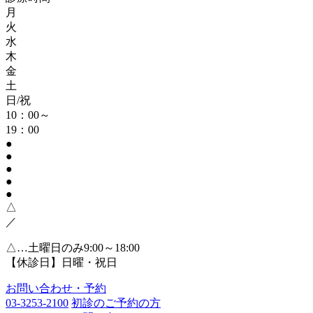
月
火
水
木
金
土
日/祝
10：00～
19：00
●
●
●
●
●
△
／
△…土曜日のみ9:00～18:00
【休診日】日曜・祝日
お問い合わせ・予約
03-3253-2100
初診のご予約の方