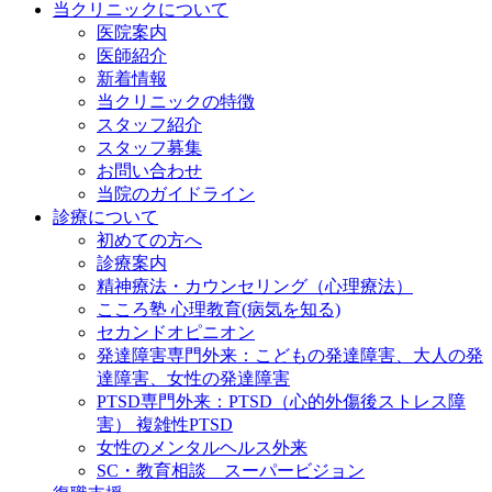
当クリニックについて
医院案内
医師紹介
新着情報
当クリニックの特徴
スタッフ紹介
スタッフ募集
お問い合わせ
当院のガイドライン
診療について
初めての方へ
診療案内
精神療法・カウンセリング（心理療法）
こころ塾 心理教育(病気を知る)
セカンドオピニオン
発達障害専門外来：こどもの発達障害、大人の発
達障害、女性の発達障害
PTSD専門外来：PTSD（心的外傷後ストレス障
害） 複雑性PTSD
女性のメンタルヘルス外来
SC・教育相談 スーパービジョン