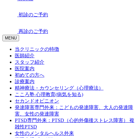
初診のご予約
再診のご予約
MENU
当クリニックの特徴
医師紹介
スタッフ紹介
医院案内
初めての方へ
診療案内
精神療法・カウンセリング（心理療法）
こころ塾 心理教育(病気を知る)
セカンドオピニオン
発達障害専門外来：こどもの発達障害、大人の発達障
害、女性の発達障害
PTSD専門外来：PTSD（心的外傷後ストレス障害） 複
雑性PTSD
女性のメンタルヘルス外来