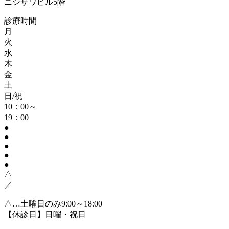
ニシザワビル5階
診療時間
月
火
水
木
金
土
日/祝
10：00～
19：00
●
●
●
●
●
△
／
△…土曜日のみ9:00～18:00
【休診日】日曜・祝日