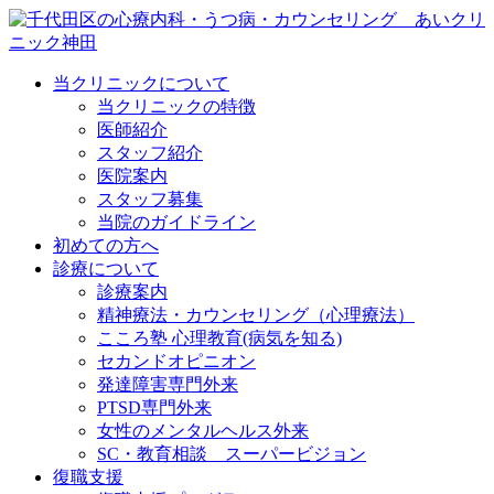
当クリニックについて
当クリニックの特徴
医師紹介
スタッフ紹介
医院案内
スタッフ募集
当院のガイドライン
初めての方へ
診療について
診療案内
精神療法・カウンセリング（心理療法）
こころ塾 心理教育(病気を知る)
セカンドオピニオン
発達障害専門外来
PTSD専門外来
女性のメンタルヘルス外来
SC・教育相談 スーパービジョン
復職支援